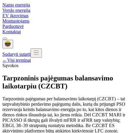
Namų energija
Verslo energija
EV įkrovimas
Montuotojams
Parduotuvė
Kontaktai
Sudaryti sutartį
←
Visi terminai
Sąvokos
Tarpzoninis pajėgumas balansavimo
laikotarpiu (CZCBT)
Tarpzoninis pajėgumas per balansavimo laikotarpį (CZCBT) – tai
tarpvalstybinio perdavimo pajėgumų dalis, kurią du prijungti PSO
rezervuoja keistis balansavimo energija po to, kai kitos dienos ir
dienos rinkos išnaudoja tai, ko jiems reikia. Dėl CZCBT MARI ir
PICASSO iš tikrųjų gali išvalyti mFRR ir aFRR tarp valstybių;
EBGL 38–39 straipsnių nustatyta metodika. Be CZCBT ES
aktyvinimo platformos būtų atskirtos kiekvienoje LFC zonoje.