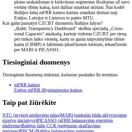
plotas suskaidomas ir kiekvienas segmentas išvalomas už savo
vietinę ribinę kainą, kuri dažnai smarkiai skiriasi. Štai kodėl
Baltijos šalių mFRR kainos kartais smarkiai skiriasi tarp
Estijos, Latvijos ir Lietuvos to paties MTU.
Kur galiu pamatyti CZCBT duomenis Baltijos šalyse?
„Baltic Transparency Dashboard“ skelbia specialią „Cross-
zonal Capacies“ ataskaitą, kurioje rodoma CZCBT per sieną
per rinkos laiko vienetą, kartu su gauta tarpvalstybine ribine
kaina (CBMP) ir faktiniais įskaičiuotais kiekiais, tekančiomis
per MARI ir PICASSO.
Tiesioginiai duomenys
Tiesioginiai duomenų rinkiniai, kuriuose pasitaiko šis terminas
mFRR kainos
Estijos mFRR išlyginamosios kainos
Taip pat žiūrėkite
NTC (grynoji perdavimo talpa)
MARI (rankiniu būdu aktyvuojamų
rezervų iniciatyva)
PICASSO (aFRR balansavimo energijos
platforma)
Baltijos šalių CCR (pajėgumo skaičiavimo
regionas)
BBCM (Baltijos balansavimo pajėgumų