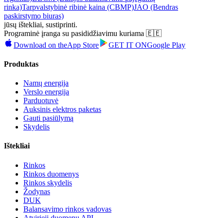
rinka)
Tarpvalstybinė ribinė kaina (CBMP)
JAO (Bendras
paskirstymo biuras)
jūsų ištekliai, sustiprinti.
Programinė įranga su pasididžiavimu kuriama 🇪🇪
Download on the
App Store
GET IT ON
Google Play
Produktas
Namų energija
Verslo energija
Parduotuvė
Auksinis elektros paketas
Gauti pasiūlymą
Skydelis
Ištekliai
Rinkos
Rinkos duomenys
Rinkos skydelis
Žodynas
DUK
Balansavimo rinkos vadovas
Atvirieji duomenų API