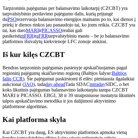
Tarpzoninis pajėgumas per balansavimo laikotarpį (CZCBT) yra
tarpvalstybinio perdavimo pajėgumo dalis, kurią prijungė
du
PSO
rezervuoja balansavimo energijos mainams po to, kai dienos į
priekį ir dienos rinkos jau panaudojo tai, ko joms reikia. CZCBT yra
tai, kas daro
MARI
ir
PICASSO
realiai gali
pasikeisti
mFRR
ir
aFRR
tarpvalstybiniu mastu – be jo balansavimo
platformos išsivalytų kiekvienoje LFC zonoje atskirai.
Iš kur kilęs CZCBT
Bendras tarpzoninis pajėgumas pasienyje apskaičiuojamas pagal
regioninį pajėgumų skaičiavimo regioną (Baltijos šalyse:
Baltijos
šalių CCR
). Šie pajėgumai paskirstomi iš eilės: pirmiausia ilgalaikiai
aukcionai (
JAO
), tada
day-ahead
Tada SDAC
intraday
SIDC, o bet
koks likutinis pajėgumas balansavimo laikotarpiu tampa CZCBT
MARI ir PICASSO. EBGL 38 ir 39 straipsniuose nustatyta likutinės
talpos apskaičiavimo metodika ir jos dalijimosi aktyvinimo
platformose algoritmas.
Kai platforma skyla
Kai CZCBT yra daug, ES aktyvinimo platformos apmoka vieną
bendrą tarpvalstybinę ribinę kainą visoje prijungtoje srityje –