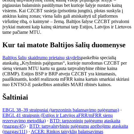
pigiausias balansinis pasiūlymas bet kurioje šalyje nustato kainą
visiems. Kai CZCBT susieja (prisotinta jungtis), plotas suskyla į
atskiras kainų zonas; viena šalis gali atsiskaityti už platformos
viršutinę ribą, o kaimynė – žemą. Baltijos šalyse CZCBT privalomi
įvykiai matomi kaip kainų skirtumai tarp Estijos, Latvijos ir Lietuvos
tame pačiame MTU.
Kur tai matote Baltijos šalių duomenyse
Baltijos šalių skaidrumo prietaisų skydelis
paskelbia specialią
ataskaitą „Kryžminis pajėgumas“, kurioje nurodomas CZCBT per
sieną vienam MTU kartu su gauta tarpvalstybine ribine kaina
(CBMP). Estijos BSP ir BRP atveju CZCBT yra kintamasis,
paaiškinantis, kodėl realizuota mFRR kaina kartais smarkiai skiriasi
nuo ENTSO-E paskelbtos antraštės MARI ribinės kainos.
Šaltiniai
EBGL 38–39 straipsniai (tarpzoninis balansavimo pajėgumas)
·
EBGL 41 straipsnis (Estijos ir Latvijos aFRR/mFRR sienų
rezervavimo metodika)
·
BTD: tarpzoninių pajėgumų ataskaita
(mazgas/45)
·
BTD: tarpvalstybinių pajėgumų apribojimų ataskaita
(mazgas/111)
·
ACER: Rinkos taisyklių balansavimas