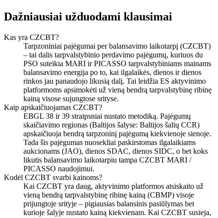
Dažniausiai užduodami klausimai
Kas yra CZCBT?
Tarpzoniniai pajėgumai per balansavimo laikotarpį (CZCBT)
– tai dalis tarpvalstybinio perdavimo pajėgumų, kuriuos du
PSO suteikia MARI ir PICASSO tarpvalstybiniams mainams
balansavimo energija po to, kai ilgalaikės, dienos ir dienos
rinkos jau panaudojo likusią dalį. Tai leidžia ES aktyvinimo
platformoms apsimokėti už vieną bendrą tarpvalstybinę ribinę
kainą visose sujungtose srityse.
Kaip apskaičiuojamas CZCBT?
EBGL 38 ir 39 straipsniai nustato metodiką. Pajėgumų
skaičiavimo regionas (Baltijos šalyse: Baltijos šalių CCR)
apskaičiuoja bendrą tarpzoninį pajėgumą kiekvienoje sienoje.
Tada šis pajėgumas nuosekliai paskirstomas ilgalaikiams
aukcionams (JAO), dienos SDAC, dienos SIDC, o bet koks
likutis balansavimo laikotarpiu tampa CZCBT MARI /
PICASSO naudojimui.
Kodėl CZCBT svarbi kainoms?
Kai CZCBT yra daug, aktyvinimo platformos atsiskaito už
vieną bendrą tarpvalstybinę ribinę kainą (CBMP) visoje
prijungtoje srityje – pigiausias balansinis pasiūlymas bet
kurioje šalyje nustato kainą kiekvienam. Kai CZCBT susieja,