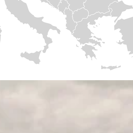
.
tui atveria tą patį pajamų srautų rinkinį, visiškai automatizuotą, pagrįst