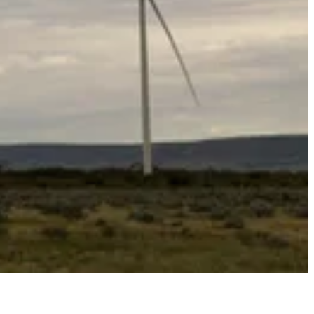
onė atsilieka.
 Dauguma atsiskaito finansiškai prieš dieną į priekį.
rgetikos pereinamojo laikotarpio nei bet kokios subsidijos.
tinklelio mastu tapo ekonomiškai perspektyvus.
ES PICASSO platformos prisijungė 2025 m. balandžio 9 d.; tarpvalstybinis aFRR