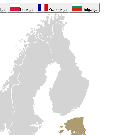
ija
Lenkija
Prancūzija
Bulgarija