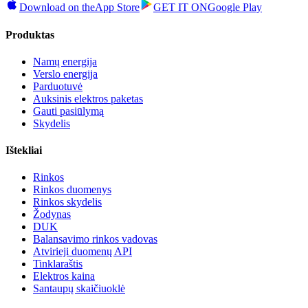
Download on the
App Store
GET IT ON
Google Play
Produktas
Namų energija
Verslo energija
Parduotuvė
Auksinis elektros paketas
Gauti pasiūlymą
Skydelis
Ištekliai
Rinkos
Rinkos duomenys
Rinkos skydelis
Žodynas
DUK
Balansavimo rinkos vadovas
Atvirieji duomenų API
Tinklaraštis
Elektros kaina
Santaupų skaičiuoklė