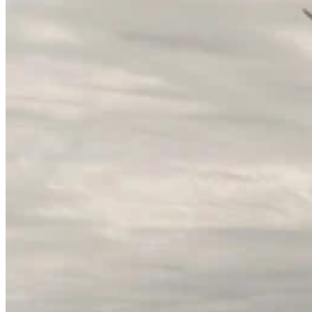
Diena į priekį
Spot rinka
Dienos metu
Tęstinė prekyba ir aukcionai
Elektros ateities sandoriai
Nasdaq elektros ateities sandoriai
PPA
Elektros pirkimo sutartys
FCR
Dažnio palaikymo rezervas
aFRR
Automatinis dažnio atkūrimo rezervas
mFRR
Rankinis dažnio atkūrimo rezervas