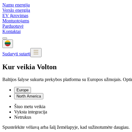
Namų energija
Verslo energija
EV įkrovimas
Montuotojams
Parduotuvė
Kontaktai
Sudaryti sutartį
Kur veikia Volton
Baltijos šalyse sukurta prekybos platforma su Europos užmojais. Optim
Europe
North America
Šiuo metu veikia
Vyksta integracija
Netrukus
Spustelėkite vėliavą arba šalį žemėlapyje, kad sužinotumėte daugiau.