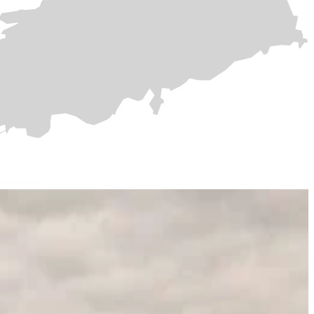
ą dirbtiniu intelektu ir optimizuotą tiek pagalbinių paslaugų, tiek