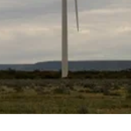
jaus valandai. Dienos aukcionas yra atskaitos taškas, kurio likusi energetikos pram
, kuri galioja iki pristatymo pabaigos. Čia lankstumas iš tikrųjų atsiperka.
paskolą
 ir EEX, leidžia pirkėjams nustatyti pristatymo kainą mėnesiams ar metams į priekį.
rgijos bumą
ntojų ir įmonių pardavėjų sutartys. Jie tikriausiai padarė daugiau dėl Europos ene
iškai automatinis, nėra PSO signalo. Jame dominuoja baterijos. Dėl to saugojimas 
 signalą, seka jį 4 sekundžių ciklu ir sugrąžina tinklelį iki 50 Hz. Estija prie 
 minutės. Estijoje šiuo metu tai yra pelningiausia baterijų balansavimo rinka.