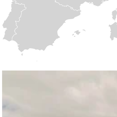
Visi
keliai
keliai
veda į
Volton
Romą
Kiekvienoje rinkoje, kurioje veikiame, mūsų prekybos platforma jūsų tur
didmeninėse rinkose.
Didmeninė rinka
Pagalbinės paslaugos