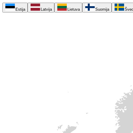
Estija
Latvija
Lietuva
Suomija
Šved