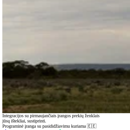
Kitos paros rinka: valandos, kurios dar nebuvo, kaina
Kiekvieną dieną vidurdienį CET algoritmas nustato elektros kainą kiekvienai ryto
Skaityti daugiau
→
Tos pačios paros rinka – po aukciono realybė nukrypsta
Pasibaigus vidurdienio aukcionui, atidaroma dienos metu – tęstinė užsakymų knyga
Skaityti daugiau
→
Energijos ateities sandoriai: kaip vėjo jėgainių parkas gauna 
Išankstiniai elektros energijos sandoriai, kuriais prekiaujama Nasdaq Commodities
Skaityti daugiau
→
PPA – kaip ilgalaikės sutartys finansavo atsinaujinančios ene
Energijos pirkimo sutartys yra 5–15 metų dvišalės atsinaujinančios energijos gami
Skaityti daugiau
→
FCR: kas sulaiko tinklą, kai atsijungia reaktorius
Dažnio sulaikymo rezervas įsijungia per 30 sekundžių nuo dažnio nukrypimo, vis
Skaityti daugiau
→
aFRR, rezervas viduryje
Automatinis dažnio atkūrimo rezervas įsijungia per ~30 sekundžių per TSO valdymo
išvalomas kas 4 sekundes visame žemyne.
Skaityti daugiau
→
mFRR – iš kur gaunamas Estijos akumuliatorių pelnas
Rankinio dažnio atkūrimo rezervą suaktyvina žmogus, o visas pristatymas per 12,5
Skaityti daugiau
→
Integracijos su pirmaujančiais įrangos prekių ženklais
jūsų ištekliai, sustiprinti.
Programinė įranga su pasididžiavimu kuriama 🇪🇪