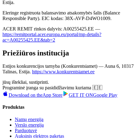
Estija.
Eleringe registruota balansavimo atsakomybės šalis (Balance
Responsible Party). EIC kodas: 38X-AVP-D4WO1009.
ACER REMIT rinkos dalyvis: A00255425.EE —
https://remitportal.acer.europa.eu/portal/mp-details?
ac=A00255425.EE&tab=2
Priežiūros institucija
Estijos konkurencijos tarnyba (Konkurentsiamet) — Auna 6, 10317
Talinas, Estija.
https://www.konkurentsiamet.ee
jūsų ištekliai, sustiprinti.
Programinė įranga su pasididžiavimu kuriama 🇪🇪
Download on the
App Store
GET IT ON
Google Play
Produktas
Namų energija
Verslo energija
Parduotuvė
Auksinis elektros paketas