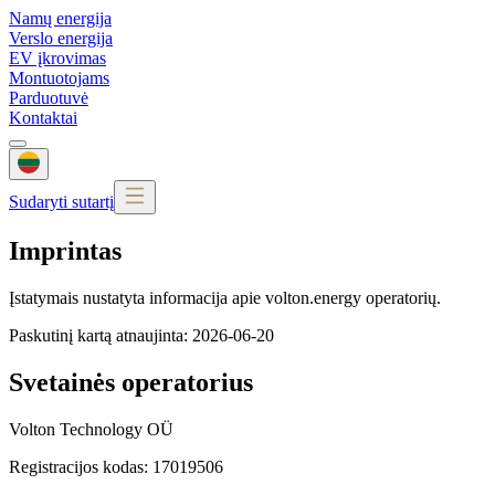
Namų energija
Verslo energija
EV įkrovimas
Montuotojams
Parduotuvė
Kontaktai
Sudaryti sutartį
Imprintas
Įstatymais nustatyta informacija apie volton.energy operatorių.
Paskutinį kartą atnaujinta
:
2026-06-20
Svetainės operatorius
Volton Technology OÜ
Registracijos kodas: 17019506