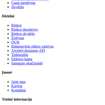
Gauti pasiūlymą
Skydelis
Ištekliai
Rinkos
Rinkos duomenys
Rinkos skydelis
Žodynas
DUK
Balansavimo rinkos vadovas
Atvirieji duomenų API
Tinklaraštis
Elektros kaina
Santaupų skaičiuoklė
Įmonė
Apie mus
Karjera
Kontaktai
Teisinė informacija