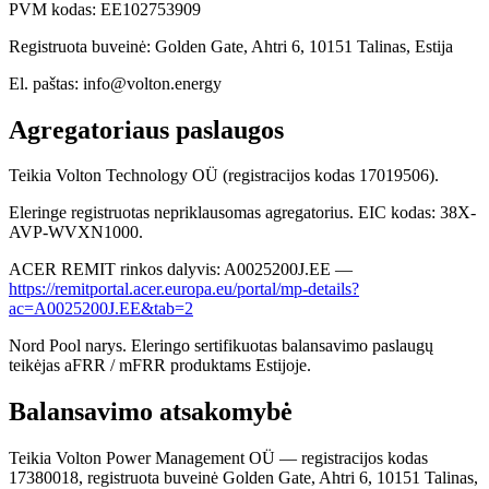
PVM kodas: EE102753909
Registruota buveinė: Golden Gate, Ahtri 6, 10151 Talinas, Estija
El. paštas: info@volton.energy
Agregatoriaus paslaugos
Teikia Volton Technology OÜ (registracijos kodas 17019506).
Eleringe registruotas nepriklausomas agregatorius. EIC kodas: 38X-
AVP-WVXN1000.
ACER REMIT rinkos dalyvis: A0025200J.EE —
https://remitportal.acer.europa.eu/portal/mp-details?
ac=A0025200J.EE&tab=2
Nord Pool narys. Eleringo sertifikuotas balansavimo paslaugų
teikėjas aFRR / mFRR produktams Estijoje.
Balansavimo atsakomybė
Teikia Volton Power Management OÜ — registracijos kodas
17380018, registruota buveinė Golden Gate, Ahtri 6, 10151 Talinas,