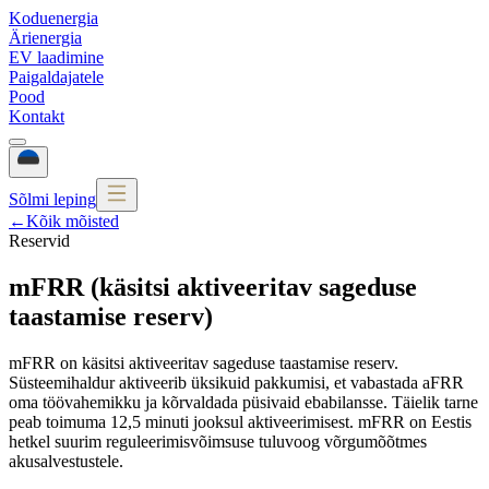
Koduenergia
Ärienergia
EV laadimine
Paigaldajatele
Pood
Kontakt
Sõlmi leping
←
Kõik mõisted
Reservid
mFRR (käsitsi aktiveeritav sageduse
taastamise reserv)
mFRR on käsitsi aktiveeritav sageduse taastamise reserv.
Süsteemihaldur aktiveerib üksikuid pakkumisi, et vabastada aFRR
oma töövahemikku ja kõrvaldada püsivaid ebabilansse. Täielik tarne
peab toimuma 12,5 minuti jooksul aktiveerimisest. mFRR on Eestis
hetkel suurim reguleerimisvõimsuse tuluvoog võrgumõõtmes
akusalvestustele.