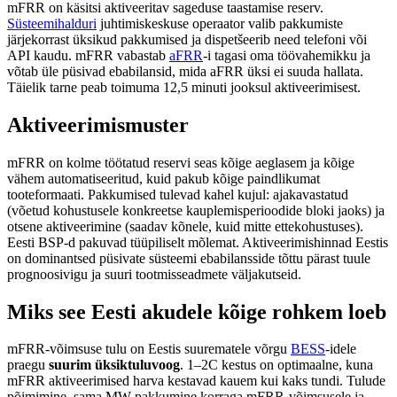
mFRR on käsitsi aktiveeritav sageduse taastamise reserv.
Süsteemihalduri
juhtimiskeskuse operaator valib pakkumiste
järjekorrast üksikud pakkumised ja dispetšeerib need telefoni või
API kaudu. mFRR vabastab
aFRR
-i tagasi oma töövahemikku ja
võtab üle püsivad ebabilansid, mida aFRR üksi ei suuda hallata.
Täielik tarne peab toimuma 12,5 minuti jooksul aktiveerimisest.
Aktiveerimismuster
mFRR on kolme töötatud reservi seas kõige aeglasem ja kõige
vähem automatiseeritud, kuid pakub kõige paindlikumat
tooteformaati. Pakkumised tulevad kahel kujul: ajakavastatud
(võetud kohustusele konkreetse kauplemisperioodide bloki jaoks) ja
otsene aktiveerimine (saadav kõnele, kuid mitte ettekohustuses).
Eesti BSP-d pakuvad tüüpiliselt mõlemat. Aktiveerimishinnad Eestis
on dominantsed püsivate süsteemi ebabilansside tõttu pärast tuule
prognoosivigu ja suuri tootmisseadmete väljakutseid.
Miks see Eesti akudele kõige rohkem loeb
mFRR-võimsuse tulu on Eestis suurematele võrgu
BESS
-idele
praegu
suurim üksiktuluvoog
. 1–2C kestus on optimaalne, kuna
mFRR aktiveerimised harva kestavad kauem kui kaks tundi. Tulude
põimimine, sama MW pakkumine korraga mFRR-võimsusele ja