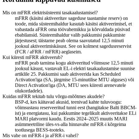
Mis on mFRR elektrisüsteemi tasakaalustamisel?
mFRR (käsitsi aktiveeritav sageduse taastamise reserv) on
toode, mida süsteemihaldur kasutab käsitsi aktiveerimisel, et
vabastada aFRR oma töövahemikku ja kõrvaldada püsivad
ebabilansid. Süsteemihaldur valib pakkumisi pakkumiste
järjestusest; täistarne peab olema saavutatud 12,5 minuti
jooksul aktiveerimiskäsust. See on kolmest sagedusreservist
(FCR / aFRR / mFRR) aeglaseim.
Kui kiiresti mFRR aktiveerub?
mFRR peab tarnima kogu aktiveeritud võimsuse 12,5 minuti
jooksul käsust, vastavalt EL-i elektri tasakaalustamise suunise
artiklile 25. Pakkumisi saab aktiveerida kas Scheduled
Activation'iga (SA, järgmise 15-minutilise MTU alguses) või
Direct Activation'iga (DA, MTU sees kiiresti arenevatele
olukordadele).
Kuidas mFRR tekitab tulu võrgu-mõõtmes akudele?
BSP-d, kes käitavad akusid, teenivad kahte tuluvoogu:
võimsustasu reserveeritud tunni eest (hangitakse Balti BBCM-
ist) ja energia­tasu, kui pakkumine tegelikult aktiveeritakse ELi
MARI platvormi kaudu. Eestis 2024–2025 muutis MARI
asümmeetriline üles-vs-alla hinnavahe mFRR-i kõrgeima
tootlusega BESS-tooteks.
Mis vahe on mFRR-i ja aFRR-i vahel?