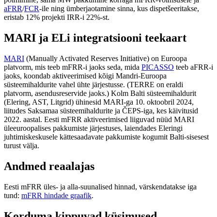
aFRR
/
FCR
-ile ning ümberjaotamine sinna, kus dispetšeeritakse,
eristab 12% projekti IRR-i 22%-st.
MARI ja ELi integratsiooni teekaart
MARI
(Manually Activated Reserves Initiative) on Euroopa
platvorm, mis teeb mFRR-i jaoks seda, mida
PICASSO
teeb aFRR-i
jaoks, koondab aktiveerimised kõigi Mandri-Euroopa
süsteemihaldurite vahel ühte järjestusse. (TERRE on eraldi
platvorm, asendusreservide jaoks.) Kolm Balti süsteemihaldurit
(Elering, AST, Litgrid) ühinesid MARI-ga 10. oktoobril 2024,
liitudes Saksamaa süsteemihaldurite ja ČEPS-iga, kes käivitusid
2022. aastal. Eesti mFRR aktiveerimised liiguvad nüüd MARI
üleeuroopalises pakkumiste järjestuses, laiendades Eleringi
juhtimiskeskusele kättesaadavate pakkumiste kogumit Balti-sisesest
turust välja.
Andmed reaalajas
Eesti mFRR üles- ja alla-suunalised hinnad, värskendatakse iga
tund:
mFRR hindade graafik
.
Korduma kippuvad küsimused