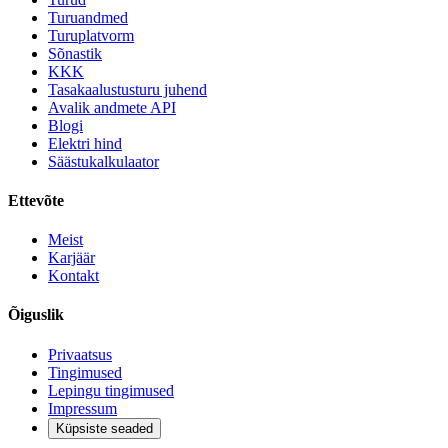
Turuandmed
Turuplatvorm
Sõnastik
KKK
Tasakaalustusturu juhend
Avalik andmete API
Blogi
Elektri hind
Säästukalkulaator
Ettevõte
Meist
Karjäär
Kontakt
Õiguslik
Privaatsus
Tingimused
Lepingu tingimused
Impressum
Küpsiste seaded