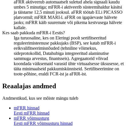
aFRR aktiveerub automaatselt suletud ahela signaali kaudu
umbes 5 minutiga; mFRR-i aktiveerib süsteemihaldur käsitsi
ja täistarne 12,5 minuti jooksul. aFRR töötab ELi PICASSO
platvormil; mFRR MARI-l. aFRR on igapäevaste hälvete
jaoks; mFRR käib suuremate või pikema kestvusega hälvete
kallale.
Kes saab pakkuda mFRR-i Eestis?
Iga turuosaline, kes on Eleringi poolt sertifitseeritud
reguleerimisteenuse pakkujaks (BSP), see katab mFRR-i
eelkvalifitseerimisnõuded (tehniline võimekus,
sideprotokollid, Datahubiga integreeritud alaminutise
sammuga arvestus, finantsseis). Agregaatorid võivad
koondada väiksemaid varasid ühte virtuaalsesse üksusesse, et
täita minimaalseid pakkumiskünniseid. Sertifitseerimine on
toote-põhine, eraldi FCR-ist ja aFRR-ist.
Reaalajas andmed
Andmestikud, kus see mõiste mängu tuleb
mFRR hinnad
Eesti mFRR hinnad
mFRR võimsusturg
Eesti mFRR võimsusturu hinnad