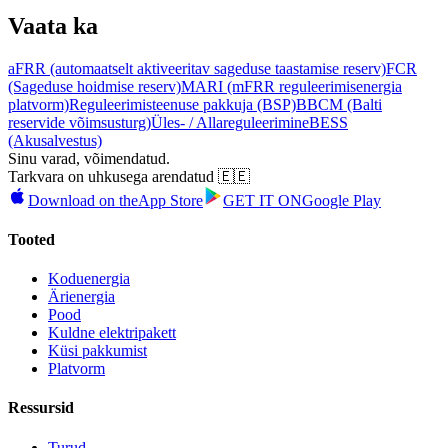
Vaata ka
aFRR (automaatselt aktiveeritav sageduse taastamise reserv)
FCR
(Sageduse hoidmise reserv)
MARI (mFRR reguleerimisenergia
platvorm)
Reguleerimisteenuse pakkuja (BSP)
BBCM (Balti
reservide võimsusturg)
Üles- / Allareguleerimine
BESS
(Akusalvestus)
Sinu varad, võimendatud.
Tarkvara on uhkusega arendatud 🇪🇪
Download on the
App Store
GET IT ON
Google Play
Tooted
Koduenergia
Ärienergia
Pood
Kuldne elektripakett
Küsi pakkumist
Platvorm
Ressursid
Turud