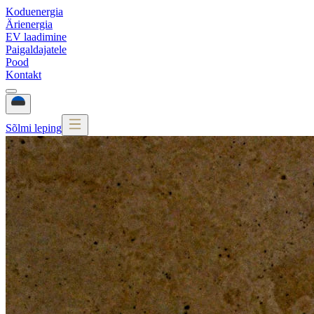
Koduenergia
Ärienergia
EV laadimine
Paigaldajatele
Pood
Kontakt
Sõlmi leping