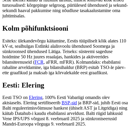
turuosalised: kõrgepinge selgroog, piiriülesed ühendused ja sekund-
sekundi haaval pakkumise ning nõudluse tasakaalustamine oma
juhtimisalas.
Kolm põhifunktsiooni
Esiteks: ülekandevõrgu käitamine, Eestis tüüpiliselt kõik alates 110
kV-st, sealhulgas Estlinki alalisvoolu ühendused Soomega ja
sünkroonsed ühendused Lätiga. Teiseks: süsteemi sageduse
hoidmine 50 Hz juures reaalajas, hankides ja aktiveerides
bilansiteenuseid (
FCR
, aFRR, mFRR). Kolmandaks: ebabilansi
rahaline arveldamine, iga bilansihaldur (BRP) esitab TSO-le päev-
ette graafikud ja maksab iga kõrvalekalde eest graafikust.
Eesti: Elering
Eesti TSO on
Elering
, 100% Eesti Vabariigi omandis olev
aktsiaselts. Elering sertifitseerib
BSP-sid
ja BRP-sid, juhib Eesti osa
Balti reguleerimisvõimsuse hankest (ühiselt AST ja Litgridiga) ning
käitab Datahub-i kaudu ebabilansi arveldust. Balti riigid lahkusid
Vene IPS/UPS võrgust 8. veebruaril 2025 ja sünkroniseerusid
Mandri-Euroopa võrguga 9. veebruaril 2025.