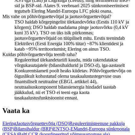
AST-iga (Läti) ja Litgridiga (Leedu), ning sertifitseerib BRP-
sid ja BSP-sid. Alates 9. veebruari 2025 sünkroniseerimisest
tegutseb Elering Mandri-Euroopa LFC ploki osana.
Mis vahe on põhivõrguettevõtjal ja jaotusvõrguettevõtjal?
TSO haldab kõrgepingelist ülekandevõrku (Eestis 110 kV ja
kõrgem); DSO haldab madalama pinge jaotusvõrku (0,4 kV
kuni 35 kV). TSO on üks isik piirkonnas;
jaotusvõrguettevõtjaid on tüüpiliselt mitu. Eestis teenindab
Elektrilevi (Eesti Energia 100% tütar) ~87% klientidest ja
katab ~95% territooriumist; Elering on ainus TSO.
Kuidas põhivõrguettevõtja teenib raha?
Reguleeritud ülekandetariifi kaudu, mida rakendatakse
võrgukasutajatele (bilansihaldurid ja DSO-d), iga-aastaselt
Konkurentsiameti poolt heaks kiidetav. Põhivõrguettevõtja on
õiguslikult kohustatud olema tasakaalustustegevuse osas
finantsiliselt neutraalne (EBGL artikkel 44),
neutraalsuskomponent bilansienergia hindadel taastab
jääkkulud, nii et TSO ei teeni ega kaota
tasakaalustusfunktsioonist ennast.
Vaata ka
Elering
Jaotusvõrguettevõtja (DSO)
Reguleerimisteenuse pakkuja
(BSP)
Bilansihaldur (BRP)
ENTSO-E
Mandri-Euroopa sünkroonala
(CESA)
Balti CCR (koordineeritud võimsusarvutuse ala)