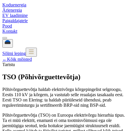
Koduenergia
Ärienergia
EV laadimine
Paigaldajatele
Pood
Kontakt
Sõlmi leping
←
Kõik mõisted
Taristu
TSO (Põhivõrguettevõtja)
Põhivõrguettevõtja haldab elektrivõrgu kõrgepingelist selgroogu,
Eestis 110 kV ja kõrgem, ja vastutab selle reaalajas tasakaalu eest.
Eesti TSO on Elering: ta haldab piiriüleseid ühendusi, peab
reguleerimisturgu ja sertifitseerib BRP-sid ning BSP-sid.
Põhivõrguettevõtja (TSO) on Euroopa elektrivõrgu hierarhia tipus.
Ta ei müü elektrit, enamasti ei oma tootmisvõimsusi ega ole
jaemüügiga seotud, teda hoitakse jaemüügist struktuurselt eraldi.
Selle asemel käitab ta füüsilist taristut, millest sõltuvad kõik teised