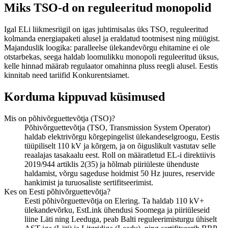
Miks TSO-d on reguleeritud monopolid
Igal ELi liikmesriigil on igas juhtimisalas üks TSO, reguleeritud
kolmanda energiapaketi alusel ja eraldatud tootmisest ning müügist.
Majanduslik loogika: paralleelse ülekandevõrgu ehitamine ei ole
otstarbekas, seega haldab loomulikku monopoli reguleeritud üksus,
kelle hinnad määrab regulaator omahinna pluss reegli alusel. Eestis
kinnitab need tariifid Konkurentsiamet.
Korduma kippuvad küsimused
Mis on põhivõrguettevõtja (TSO)?
Põhivõrguettevõtja (TSO, Transmission System Operator)
haldab elektrivõrgu kõrgepingelist ülekandeselgroogu, Eestis
tüüpiliselt 110 kV ja kõrgem, ja on õiguslikult vastutav selle
reaalajas tasakaalu eest. Roll on määratletud EL-i direktiivis
2019/944 artiklis 2(35) ja hõlmab piiriüleste ühenduste
haldamist, võrgu sageduse hoidmist 50 Hz juures, reservide
hankimist ja turuosaliste sertifitseerimist.
Kes on Eesti põhivõrguettevõtja?
Eesti põhivõrguettevõtja on Elering. Ta haldab 110 kV+
ülekandevõrku, EstLink ühendusi Soomega ja piiriüleseid
liine Läti ning Leeduga, peab Balti reguleerimisturgu ühiselt