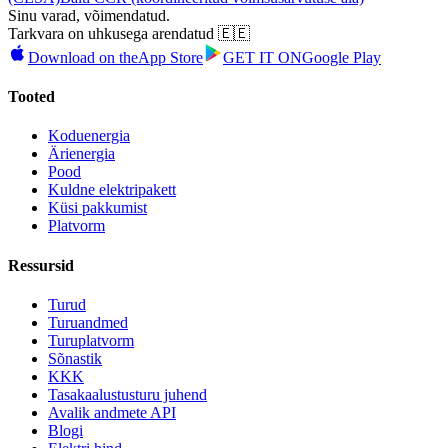
Sinu varad, võimendatud.
Tarkvara on uhkusega arendatud 🇪🇪
Download on the
App Store
GET IT ON
Google Play
Tooted
Koduenergia
Ärienergia
Pood
Kuldne elektripakett
Küsi pakkumist
Platvorm
Ressursid
Turud
Turuandmed
Turuplatvorm
Sõnastik
KKK
Tasakaalustusturu juhend
Avalik andmete API
Blogi