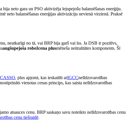
bija neto gara un PSO aktivizēja lejupejošu balansēšanas enerģiju.
mē neto balansēšanas enerģijas aktivizāciju nevienā virzienā. Praksē
u, neatkarīgi no tā, vai BRP bija garš vai īss. Ja DSB ir pozitīvs,
lu
augšupejoša robežcena plus
mēneša neitralitātes komponents. Šī
ICASSO
, plus apjomi, kas ieskaitīti ar
IGCC
nelīdzsvarotības
stiprināts vienotas cenas princips, kas saista nelīdzsvarotības
rojamo atsauces cenu. BRP saskaņo savu noteikto nelīdzsvarotības cenu
rotības cenu tiešraidē
.