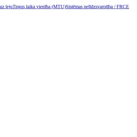
uz leju
Tirgus laika vienība (MTU)
Sistēmas nelīdzsvarotība / FRCE