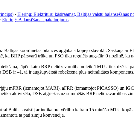
incips)
·
Elering: Elektrituru käsiraamat, Baltijas valstu balansēšanas
·
Elering: Balansēšanas pakalpojums
a uz Baltijas koordinētās bilances apgabala kopējo stāvokli. Saskaņā ar
, ka BRP pārsvarā trūka un PSO tika regulēts augstāk; 0 nozīmē, ka nevi
teikšana, tāpēc katra BRP nelīdzsvarotība noteiktā MTU tiek dzēsta par 
ja DSB ir –1, tā ir augšupvērstā robežcena plus neitralitātes komponen
rģiju mFRR (izmantojot MARI), aFRR (izmantojot PICASSO) un IGCC n
netika aktivizēta, DSB atgriežas uz summētās BRP nelīdzsvarotības zīmi
ai Baltijas valstij ar indikatora vērtību katram 15 minūšu MTU kopā ar
izmantota tā pati zīmju konvencija.