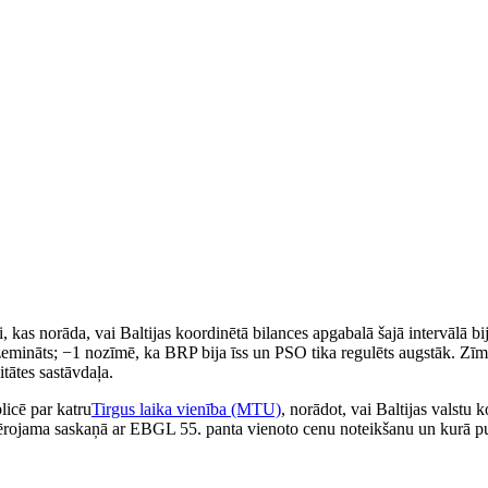
, kas norāda, vai Baltijas koordinētā bilances apgabalā šajā intervālā bi
zemināts; −1 nozīmē, ka BRP bija īss un PSO tika regulēts augstāk. Zī
tātes sastāvdaļa.
licē par katru
Tirgus laika vienība (MTU)
, norādot, vai Baltijas valstu 
emērojama saskaņā ar EBGL 55. panta vienoto cenu noteikšanu un kurā p