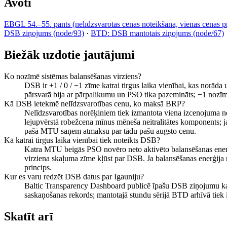
Avoti
EBGL 54.–55. pants (nelīdzsvarotās cenas noteikšana, vienas cenas pr
DSB ziņojums (node/93)
·
BTD: DSB mantotais ziņojums (node/67)
Biežāk uzdotie jautājumi
Ko nozīmē sistēmas balansēšanas virziens?
DSB ir +1 / 0 / −1 zīme katrai tirgus laika vienībai, kas norād
pārsvarā bija ar pārpalikumu un PSO tika pazemināts; −1 nozīmē
Kā DSB ietekmē nelīdzsvarotības cenu, ko maksā BRP?
Nelīdzsvarotības norēķiniem tiek izmantota viena izcenojuma no
lejupvērstā robežcena mīnus mēneša neitralitātes komponents; 
pašā MTU saņem atmaksu par tādu pašu augsto cenu.
Kā katrai tirgus laika vienībai tiek noteikts DSB?
Katra MTU beigās PSO novēro neto aktivēto balansēšanas ene
virziena skaļuma zīme kļūst par DSB. Ja balansēšanas enerģija 
princips.
Kur es varu redzēt DSB datus par Igauniju?
Baltic Transparency Dashboard publicē īpašu DSB ziņojumu katr
saskaņošanas rekords; mantotajā stundu sērijā BTD arhīvā tiek 
Skatīt arī