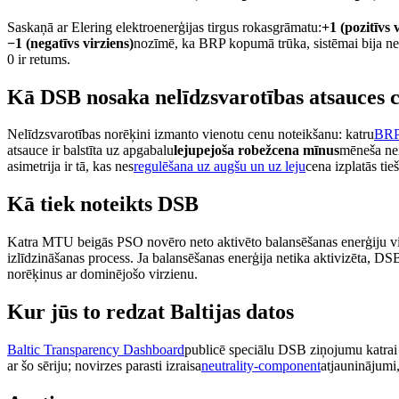
Saskaņā ar Elering elektroenerģijas tirgus rokasgrāmatu:
+1 (pozitīvs 
−1 (negatīvs virziens)
nozīmē, ka BRP kopumā trūka, sistēmai bija net
0 ir retums.
Kā DSB nosaka nelīdzsvarotības atsauces 
Nelīdzsvarotības norēķini izmanto vienotu cenu noteikšanu: katru
BR
atsauce ir balstīta uz apgabalu
lejupejoša robežcena mīnus
mēneša nei
asimetrija ir tā, kas nes
regulēšana uz augšu un uz leju
cena izplatās t
Kā tiek noteikts DSB
Katra MTU beigās PSO novēro neto aktivēto balansēšanas enerģiju vis
izlīdzināšanas process. Ja balansēšanas enerģija netika aktivizēta, DS
norēķinus ar dominējošo virzienu.
Kur jūs to redzat Baltijas datos
Baltic Transparency Dashboard
publicē speciālu DSB ziņojumu katrai 
ar šo sēriju; novirzes parasti izraisa
neutrality-component
atjauninājumi