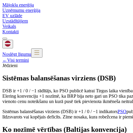
Mājokļa enerģija
Uzņēmumu enerģija
EV uzlāde
Uzstādītājiem
Veikals
Kontakti
Noslēgt līgumu
←
Visi termini
Jēdzieni
Sistēmas balansēšanas virziens (DSB)
DSB ir +1 / 0 / −1 rādītājs, ko PSO publicē katrai Tirgus laika vienībai
Elering konvenciju +1 nozīmē, ka BRP bija neto gari un PSO tika pa
vienoto cenu noteikšanu un kurā pusē tiek pievienota ikmēneša neitrali
Sistēmas balansēšanas virziens (DSB) ir +1 / 0 / −1 indikators
PSO
pub
līdzsvarots vai kopējais deficīts. Zīme nosaka, kura robežcena ir pi
Ko nozīmē vērtības (Baltijas konvencija)