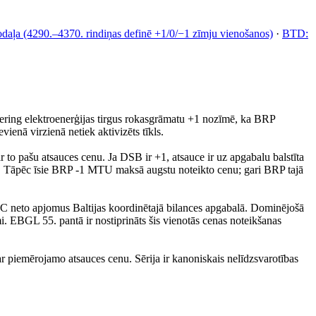
 nodaļa (4290.–4370. rindiņas definē +1/0/−1 zīmju vienošanos)
·
BTD:
 Elering elektroenerģijas tirgus rokasgrāmatu +1 nozīmē, ka BRP
enā virzienā netiek aktivizēts tīkls.
to pašu atsauces cenu. Ja DSB ir +1, atsauce ir uz apgabalu balstīta
ts. Tāpēc īsie BRP -1 MTU maksā augstu noteikto cenu; gari BRP tajā
eto apjomus Baltijas koordinētajā bilances apgabalā. Dominējošā
. EBGL 55. pantā ir nostiprināts šis vienotās cenas noteikšanas
 piemērojamo atsauces cenu. Sērija ir kanoniskais nelīdzsvarotības