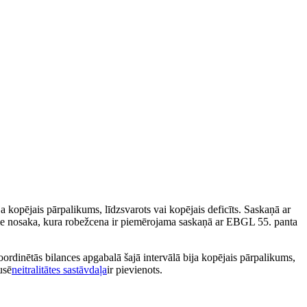
ja kopējais pārpalikums, līdzsvarots vai kopējais deficīts. Saskaņā ar
me nosaka, kura robežcena ir piemērojama saskaņā ar EBGL 55. panta
koordinētās bilances apgabalā šajā intervālā bija kopējais pārpalikums,
usē
neitralitātes sastāvdaļa
ir pievienots.