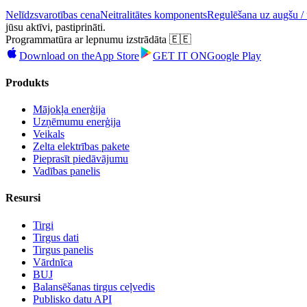
Nelīdzsvarotības cena
Neitralitātes komponents
Regulēšana uz augšu / 
jūsu aktīvi, pastiprināti.
Programmatūra ar lepnumu izstrādāta 🇪🇪
Download on the
App Store
GET IT ON
Google Play
Produkts
Mājokļa enerģija
Uzņēmumu enerģija
Veikals
Zelta elektrības pakete
Pieprasīt piedāvājumu
Vadības panelis
Resursi
Tirgi
Tirgus dati
Tirgus panelis
Vārdnīca
BUJ
Balansēšanas tirgus ceļvedis
Publisko datu API