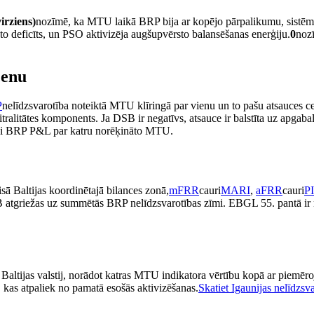
virziens)
nozīmē, ka MTU laikā BRP bija ar kopējo pārpalikumu, sistēma 
o deficīts, un PSO aktivizēja augšupvērsto balansēšanas enerģiju.
0
nozī
cenu
P
nelīdzsvarotība noteiktā MTU klīringā par vienu un to pašu atsauces cen
tralitātes komponents. Ja DSB ir negatīvs, atsauce ir balstīta uz apgaba
ieši BRP P&L par katru norēķināto MTU.
ā Baltijas koordinētajā bilances zonā,
mFRR
cauri
MARI
,
aFRR
cauri
P
B atgriežas uz summētās BRP nelīdzsvarotības zīmi. EBGL 55. pantā ir no
Baltijas valstij, norādot katras MTU indikatora vērtību kopā ar piemē
, kas atpaliek no pamatā esošās aktivizēšanas.
Skatiet Igaunijas nelīdzsva