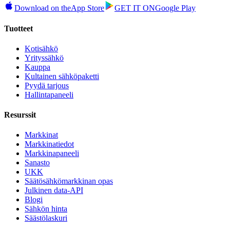
Download on the
App Store
GET IT ON
Google Play
Tuotteet
Kotisähkö
Yrityssähkö
Kauppa
Kultainen sähköpaketti
Pyydä tarjous
Hallintapaneeli
Resurssit
Markkinat
Markkinatiedot
Markkinapaneeli
Sanasto
UKK
Säätösähkömarkkinan opas
Julkinen data-API
Blogi
Sähkön hinta
Säästölaskuri