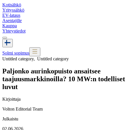
Kotisähkö
Yrityssähkö
EV-lataus
Asentajille
Kauppa
Yhteystiedot
Solmi sopimus
Untitled category
,
Untitled category
Paljonko aurinkopuisto ansaitsee
taajuusmarkkinoilla? 10 MW:n todelliset
luvut
Kirjoittaja
Volton Editorial Team
Julkaistu
02.06.2026