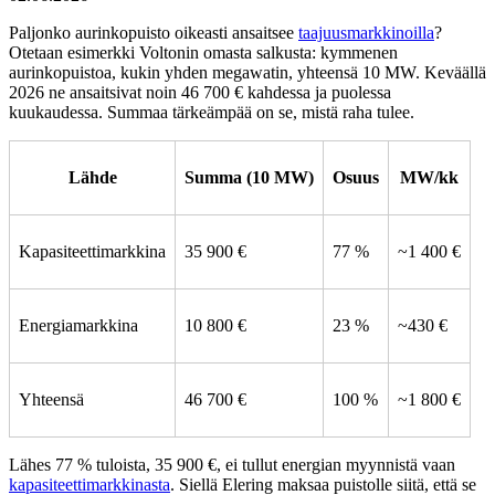
Paljonko aurinkopuisto oikeasti ansaitsee
taajuusmarkkinoilla
?
Otetaan esimerkki Voltonin omasta salkusta: kymmenen
aurinkopuistoa, kukin yhden megawatin, yhteensä 10 MW. Keväällä
2026 ne ansaitsivat noin 46 700 € kahdessa ja puolessa
kuukaudessa. Summaa tärkeämpää on se, mistä raha tulee.
Lähde
Summa (10 MW)
Osuus
MW/kk
Kapasiteettimarkkina
35 900 €
77 %
~1 400 €
Energiamarkkina
10 800 €
23 %
~430 €
Yhteensä
46 700 €
100 %
~1 800 €
Lähes 77 % tuloista, 35 900 €, ei tullut energian myynnistä vaan
kapasiteettimarkkinasta
. Siellä Elering maksaa puistolle siitä, että se