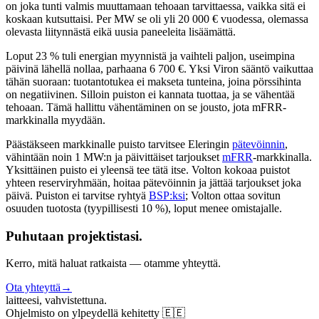
on joka tunti valmis muuttamaan tehoaan tarvittaessa, vaikka sitä ei
koskaan kutsuttaisi. Per MW se oli yli 20 000 € vuodessa, olemassa
olevasta liitynnästä eikä uusia paneeleita lisäämättä.
Loput 23 % tuli energian myynnistä ja vaihteli paljon, useimpina
päivinä lähellä nollaa, parhaana 6 700 €. Yksi Viron sääntö vaikuttaa
tähän suoraan: tuotantotukea ei makseta tunteina, joina pörssihinta
on negatiivinen. Silloin puiston ei kannata tuottaa, ja se vähentää
tehoaan. Tämä hallittu vähentäminen on se jousto, jota mFRR-
markkinalla myydään.
Päästäkseen markkinalle puisto tarvitsee Eleringin
pätevöinnin
,
vähintään noin 1 MW:n ja päivittäiset tarjoukset
mFRR
-markkinalla.
Yksittäinen puisto ei yleensä tee tätä itse. Volton kokoaa puistot
yhteen reserviryhmään, hoitaa pätevöinnin ja jättää tarjoukset joka
päivä. Puiston ei tarvitse ryhtyä
BSP:ksi
; Volton ottaa sovitun
osuuden tuotosta (tyypillisesti 10 %), loput menee omistajalle.
Puhutaan projektistasi.
Kerro, mitä haluat ratkaista — otamme yhteyttä.
Ota yhteyttä
→
laitteesi, vahvistettuna.
Ohjelmisto on ylpeydellä kehitetty 🇪🇪