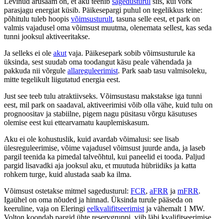
Levinud arusaam on, et aku teenib
sagedusturul
siis, kui võrk
parasjagu energiat küsib. Päikesepargi puhul on tegelikkus teine:
põhitulu tuleb hoopis
võimsusturult
, tasuna selle eest, et park on
valmis vajadusel oma võimsust muutma, olenemata sellest, kas seda
tunni jooksul aktiveeritakse.
Ja selleks ei ole
akut
vaja. Päikesepark sobib võimsusturule ka
üksinda, sest suudab oma toodangut käsu peale vähendada ja
pakkuda nii võrgule
allareguleerimist
. Park saab tasu valmisoleku,
mitte tegelikult liigutatud energia eest.
Just see teeb tulu atraktiivseks. Võimsustasu makstakse iga tunni
eest, mil park on saadaval, aktiveerimisi võib olla vähe, kuid tulu on
prognoositav ja stabiilne, pigem nagu püsitasu võrgu käsutuses
olemise eest kui ettearvamatu kauplemiskasum.
Aku ei ole kohustuslik, kuid avardab võimalusi: see lisab
ülesreguleerimise, võime vajadusel võimsust juurde anda, ja laseb
pargil teenida ka pimedal talveõhtul, kui paneelid ei tooda. Paljud
pargid lisavadki aja jooksul aku, et muutuda hübriidiks ja katta
rohkem turge, kuid alustada saab ka ilma.
Võimsust ostetakse mitmel sagedusturul:
FCR
,
aFRR
ja
mFRR
.
Igaühel on oma nõuded ja hinnad. Üksinda turule pääseda on
keeruline, vaja on Eleringi
eelkvalifitseerimist
ja vähemalt 1 MW.
Volton koondab pargid ühte reservgruppi, viib läbi kvalifitseerimise