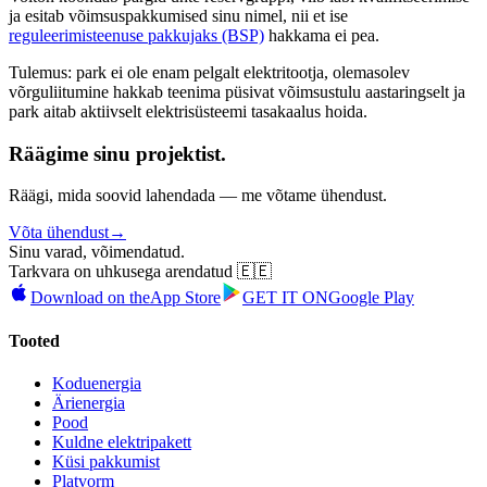
ja esitab võimsuspakkumised sinu nimel, nii et ise
reguleerimisteenuse pakkujaks (BSP)
hakkama ei pea.
Tulemus: park ei ole enam pelgalt elektritootja, olemasolev
võrguliitumine hakkab teenima püsivat võimsustulu aastaringselt ja
park aitab aktiivselt elektrisüsteemi tasakaalus hoida.
Räägime sinu projektist.
Räägi, mida soovid lahendada — me võtame ühendust.
Võta ühendust
→
Sinu varad, võimendatud.
Tarkvara on uhkusega arendatud 🇪🇪
Download on the
App Store
GET IT ON
Google Play
Tooted
Koduenergia
Ärienergia
Pood
Kuldne elektripakett
Küsi pakkumist
Platvorm