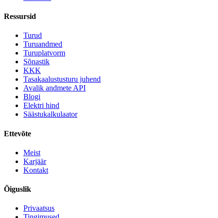
Ressursid
Turud
Turuandmed
Turuplatvorm
Sõnastik
KKK
Tasakaalustusturu juhend
Avalik andmete API
Blogi
Elektri hind
Säästukalkulaator
Ettevõte
Meist
Karjäär
Kontakt
Õiguslik
Privaatsus
Tingimused