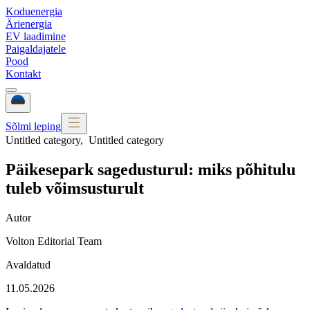
Koduenergia
Ärienergia
EV laadimine
Paigaldajatele
Pood
Kontakt
Sõlmi leping
Untitled category
,
Untitled category
Päikesepark sagedusturul: miks põhitulu
tuleb võimsusturult
Autor
Volton Editorial Team
Avaldatud
11.05.2026